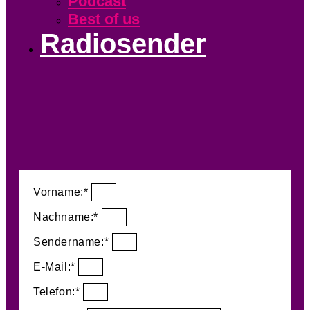
Podcast
Best of us
Radiosender
Vorname:*
Nachname:*
Sendername:*
E-Mail:*
Telefon:*