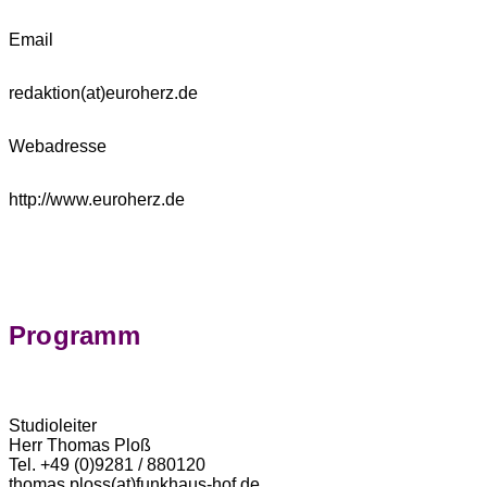
Email
redaktion(at)euroherz.de
Webadresse
http://www.euroherz.de
Programm
Studioleiter
Herr Thomas Ploß
Tel. +49 (0)9281 / 880120
thomas.ploss(at)funkhaus-hof.de