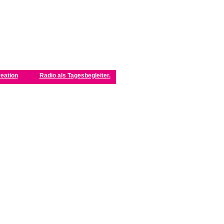
eation
Radio als Tagesbegleiter.