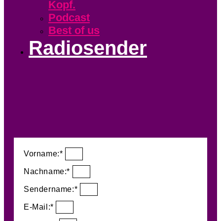
Kopf.
Podcast
Best of us
Radiosender
Vorname:*
Nachname:*
Sendername:*
E-Mail:*