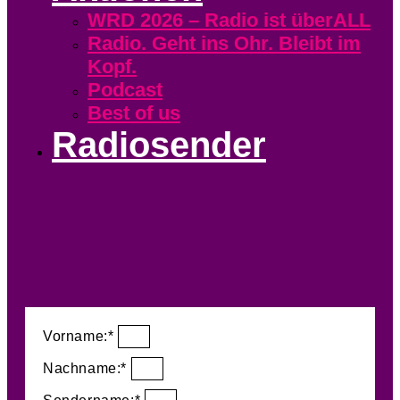
WRD 2026 – Radio ist überALL
Radio. Geht ins Ohr. Bleibt im
Kopf.
Podcast
Best of us
Radiosender
Vorname:*
Nachname:*