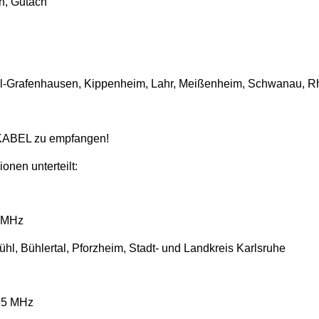
h, Gutach
l-Grafenhausen, Kippenheim, Lahr,
Meißenheim, Schwanau, Rhin
KABEL zu empfangen!
nen unterteilt:
7 MHz
l, Bühlertal, Pforzheim, Stadt- und Landkreis Karlsruhe
,65 MHz