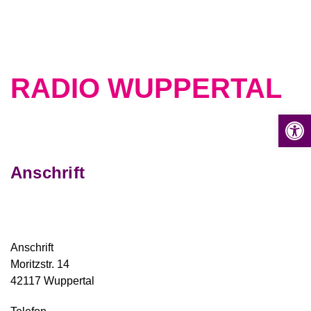
Z
u
m
I
n
RADIO WUPPERTAL
h
a
Op
l
t
s
Anschrift
p
r
i
n
g
Anschrift
e
Moritzstr. 14
n
42117 Wuppertal