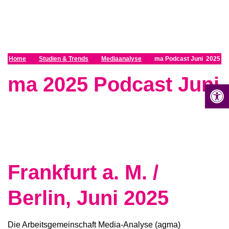
Z
u
m
I
n
Home
Studien & Trends
Mediaanalyse
ma Podcast Juni 2025
h
ma 2025 Podcast Juni
a
Op
l
t
s
p
r
i
n
Frankfurt a. M. /
g
e
Berlin, Juni 2025
n
Die Arbeitsgemeinschaft Media-Analyse (agma)