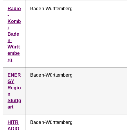
Radio
Baden-Württemberg
-
Komb
i
Bade
n-
Württ
embe
rg
ENER
Baden-Württemberg
GY
Regio
n
Stuttg
art
HITR
Baden-Württemberg
ADIO