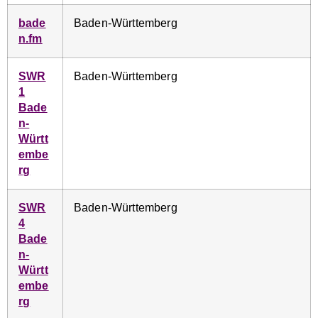
bade
Baden-Württemberg
n.fm
SWR
Baden-Württemberg
1
Bade
n-
Württ
embe
rg
SWR
Baden-Württemberg
4
Bade
n-
Württ
embe
rg