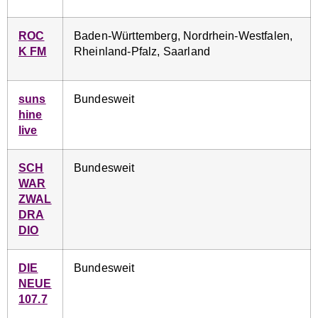
ROC
Baden-Württemberg, Nordrhein-Westfalen,
K FM
Rheinland-Pfalz, Saarland
suns
Bundesweit
hine
live
SCH
Bundesweit
WAR
ZWAL
DRA
DIO
DIE
Bundesweit
NEUE
107.7