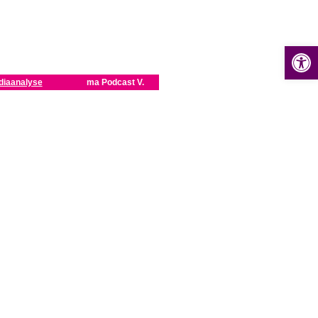
Op
diaanalyse
ma Podcast V.