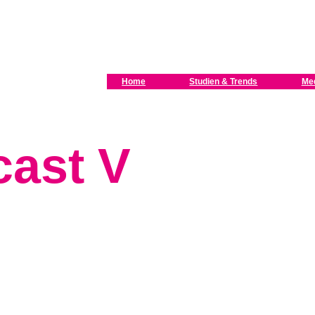
Home
Studien & Trends
Me
ast V