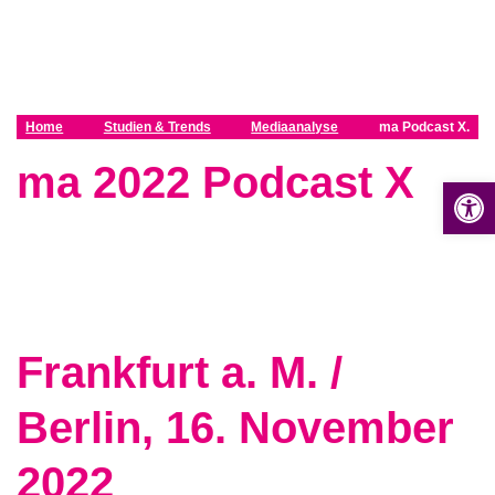
Z
u
m
I
n
Home
Studien & Trends
Mediaanalyse
ma Podcast X.
h
ma 2022 Podcast X
a
Op
l
t
s
p
r
i
n
Frankfurt a. M. /
g
e
Berlin, 16. November
n
2022