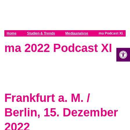
Z
u
m
I
n
Home
Studien & Trends
Mediaanalyse
ma Podcast XI.
h
ma 2022 Podcast XI
a
Op
l
t
s
p
r
i
n
Frankfurt a. M. /
g
e
Berlin, 15. Dezember
n
2022