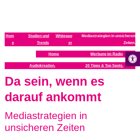
Z
u
m
I
n
Hom
Studien und
Whitepap
Mediastrategien in unsicheren
h
e
Trends
er
Zeiten.
a
Op
Home
Werbung im Radio
l
t
Audiokreation.
20 Tipps & Top Spots.
s
Da sein, wenn es
p
r
darauf ankommt
i
n
g
Mediastrategien in
e
n
unsicheren Zeiten