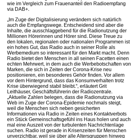
wie im Vergleich zum Frauenanteil den Radioempfang
via DAB+.
„Im Zuge der Digitalisierung verändern sich natürlich
auch die Empfangswege. Entscheidend sind aber die
Inhalte, die ausschlaggebend für die Radionutzung der
Millionen Hörerinnen und Hörer sind. Diese Treue zu
den lokalen, regionalen oder nationalen Programmen ist
ein hohes Gut, das Radio auch in seiner Rolle als
Werbemedium so interessant für den Markt macht. Denn
Radio bietet den Menschen in all seinen Facetten einen
echten Mehrwert, in dem auch die Werbebotschaften von
Marken, die sich in Zeiten der Corona-Krise neu
positionieren, ein besonderes Gehör finden. Vor allem
vor dem Hintergrund, dass das Konsumverhalten trotz
Krise überwiegend stabil bleibt.“, erläutert Grit
Leithäuser, Geschäftsführerin der Radiozentrale.
„Aktuelle Zahlen belegen, dass die Radionutzung via
Web im Zuge der Corona-Epidemie nochmals steigt,
weil die Menschen sich neben gesicherten
Informationen via Radio in Zeiten eines Kontaktverbots
ein Stück Gemeinschaftsgefühl ins Haus holen und auch
mal eine Auszeit von der turbulenten Nachrichtenlage
suchen. Radio ist gerade in Krisenzeiten für Menschen
unverzichtbar, weil sie über alle Altersgruppen hinweg